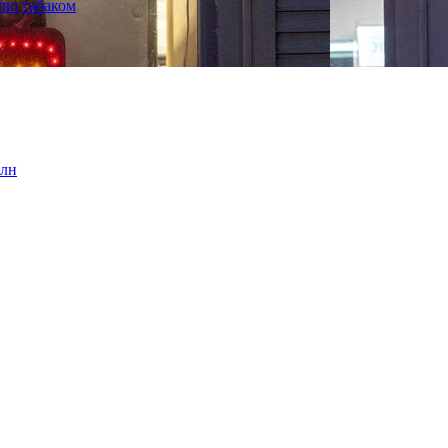
лю табаком
млн