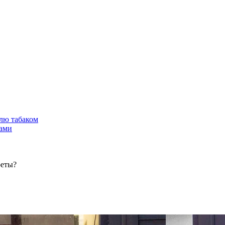
лю табаком
тами
реты?