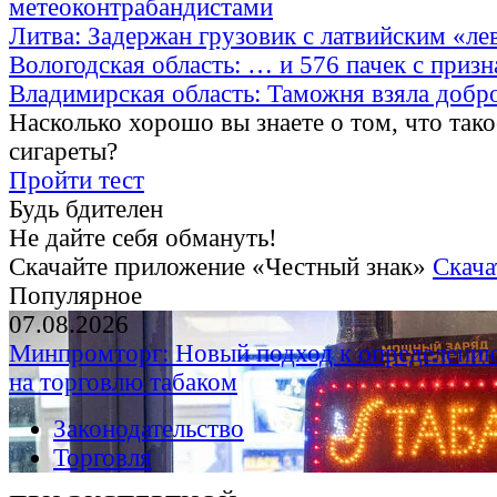
метеоконтрабандистами
Литва: Задержан грузовик с латвийским «ле
Вологодская область: … и 576 пачек с приз
Владимирская область: Таможня взяла добр
Насколько хорошо вы знаете о том, что тако
сигареты?
Пройти тест
Будь бдителен
Не дайте себя обмануть!
Скачайте приложение «Честный знак»
Скача
Популярное
07.08.2026
Минпромторг: Новый подход к определению
на торговлю табаком
Законодательство
Торговля