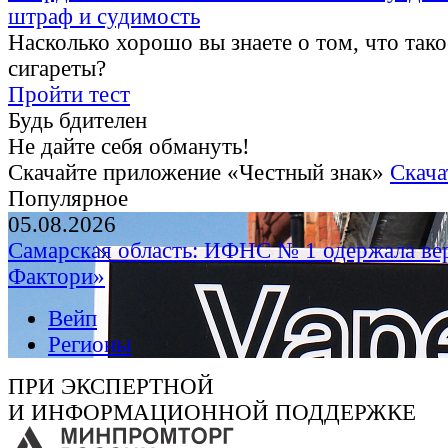
штраф и судимость
Насколько хорошо вы знаете о том, что тако
сигареты?
Пройти тест
Будь бдителен
Не дайте себя обмануть!
Скачайте приложение «Честный знак»
Скача
Популярное
05.08.2026
Самарская область: ИФНС № 1 одержала ве
Фактори»
Вейп
Регионы
ПРИ ЭКСПЕРТНОЙ
И ИНФОРМАЦИОННОЙ ПОДДЕРЖКЕ