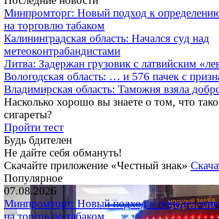
Последние новости
Минпромторг: Новый подход к определению
на торговлю табаком
Калининградская область: Начался суд над
метеоконтрабандистами
Литва: Задержан грузовик с латвийским «ле
Вологодская область: … и 576 пачек с приз
Владимирская область: Таможня взяла добр
Насколько хорошо вы знаете о том, что тако
сигареты?
Пройти тест
Будь бдителен
Не дайте себя обмануть!
Скачайте приложение «Честный знак»
Скача
Популярное
07.08.2026
Минпромторг: Новый подход к определению
на торговлю табаком