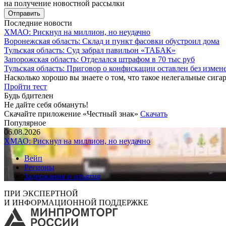
на получение новостной рассылки
Последние новости
ХМАО: Рискнул на миллион, но неудачно
Воронежская область: Склад и пункт фасовки обустроил дома
Тульская область: Суд забрал павильон «ТАБАК»
Запорожская область: Отделался штрафом в 70 тыс руб
Тульская область: Приговор о конфискации оставлен без измен
Насколько хорошо вы знаете о том, что такое нелегальные сига
Пройти тест
Будь бдителен
Не дайте себя обмануть!
Скачайте приложение «Честный знак»
Скачать
Популярное
06.08.2026
ХМАО: Рискнул на миллион, но неудачно
Вейп
Регионы
Задержания и изъятия
ПРИ ЭКСПЕРТНОЙ
И ИНФОРМАЦИОННОЙ ПОДДЕРЖКЕ