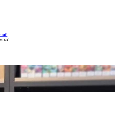
ений
реты?