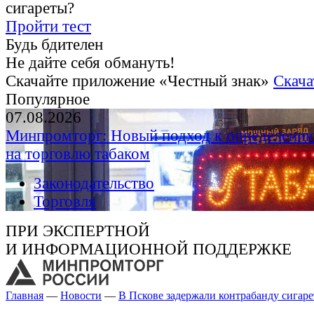
сигареты?
Пройти тест
Будь бдителен
Не дайте себя обмануть!
Скачайте приложение «Честный знак»
Скача
Популярное
07.08.2026
Минпромторг: Новый подход к определению
на торговлю табаком
Законодательство
Торговля
ПРИ ЭКСПЕРТНОЙ
И ИНФОРМАЦИОННОЙ ПОДДЕРЖКЕ
Главная
—
Новости
—
В Пскове задержали контрабанду сигаре