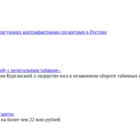
 торгующих контрафактными сигаретами в Ростове
ьбу с нелегальным табаком».
м Курганский о лидерстве юга в незаконном обороте табачных 
гареты
на более чем 22 млн рублей