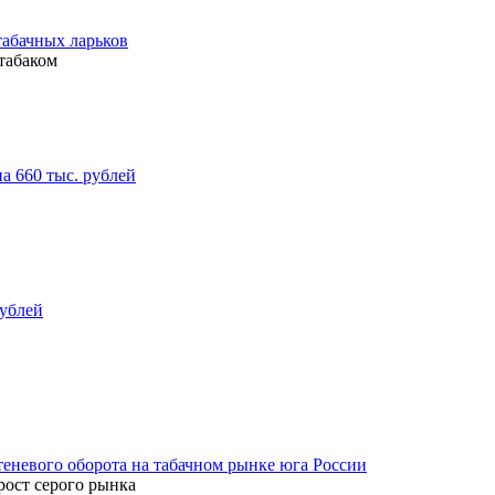
табачных ларьков
табаком
а 660 тыс. рублей
рублей
еневого оборота на табачном рынке юга России
рост серого рынка