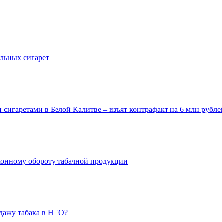
альных сигарет
 сигаретами в Белой Калитве – изъят контрафакт на 6 млн рубле
конному обороту табачной продукции
дажу табака в НТО?